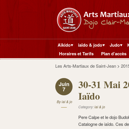
Aïkido
iaïdo & jodo
Judo
Horaires et Tarifs
Plan d’accès
Les Arts-Martiaux de Saint-Jean
>
201
30-31 Mai 2
Juin
7
Iaïdo
By
iai & jo
Category:
iai & jo
Pere Calpe et le dojo Bud
Catalogne de iaïdo. Ces de