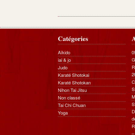
Catégories
A
Aïkido
0
G
iai & jo
R
Judo
2
Karaté Shotokai
C
Karaté Shotokan
S
Nihon Tai Jitsu
M
Non classé
S
Tai Chi Chuan
D
Yoga
d
R
–