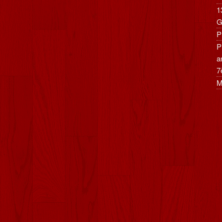
1
G
P
P
a
7
M