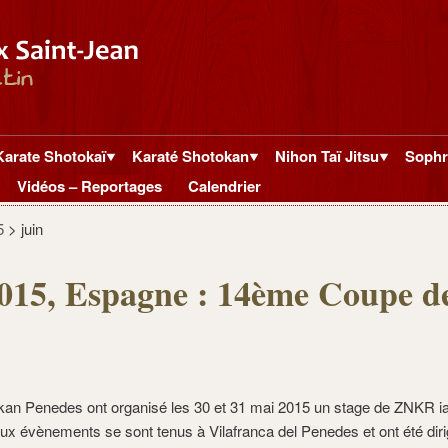
Karate Shotokaï
Karaté Shotokan
Nihon Taï Jitsu
Sophr
Vidéos – Reportages
Calendrier
5
>
juin
015, Espagne : 14ème Coupe d
okan Penedes ont organisé les 30 et 31 mai 2015 un stage de ZNKR i
ux évènements se sont tenus à Vilafranca del Penedes et ont été dir