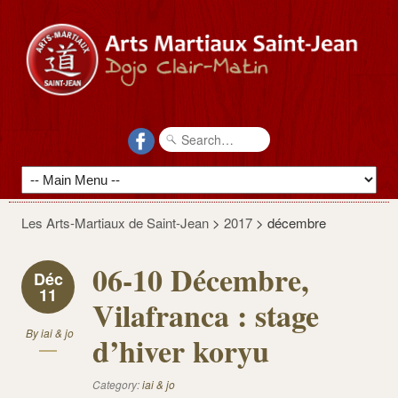
Les Arts-Martiaux de Saint-Jean
>
2017
>
décembre
06-10 Décembre,
Déc
11
Vilafranca : stage
By
iai & jo
d’hiver koryu
Category:
iai & jo