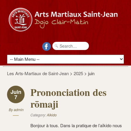
Les Arts-Martiaux de Saint-Jean
>
2025
>
juin
Prononciation des
Juin
7
rōmaji
By
admin
Category:
Aïkido
Bonjour à tous. Dans la pratique de l’aïkido nous