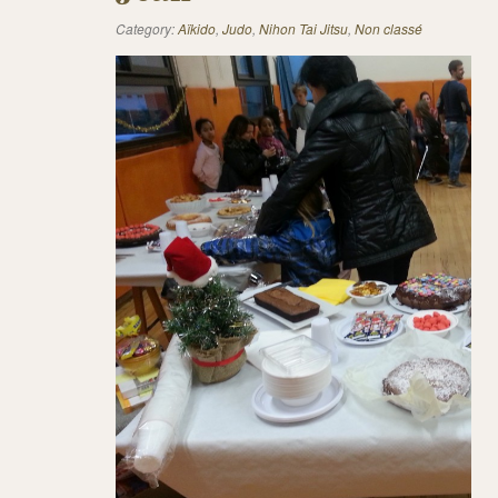
Category:
Aïkido
,
Judo
,
Nihon Tai Jitsu
,
Non classé