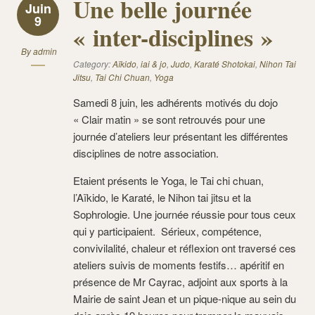
Une belle journée
Juin
9
« inter-disciplines »
By
admin
Category:
Aïkido
,
iai & jo
,
Judo
,
Karaté Shotokai
,
Nihon Tai
Jitsu
,
Tai Chi Chuan
,
Yoga
Samedi 8 juin, les adhérents motivés du dojo
« Clair matin » se sont retrouvés pour une
journée d’ateliers leur présentant les différentes
disciplines de notre association.
Etaient présents le Yoga, le Tai chi chuan,
l’Aïkido, le Karaté, le Nihon tai jitsu et la
Sophrologie. Une journée réussie pour tous ceux
qui y participaient. Sérieux, compétence,
convivilalité, chaleur et réflexion ont traversé ces
ateliers suivis de moments festifs… apéritif en
présence de Mr Cayrac, adjoint aux sports à la
Mairie de saint Jean et un pique-nique au sein du