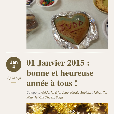
01 Janvier 2015 :
Jan
4
bonne et heureuse
By
iai & jo
année à tous !
Category:
Aïkido
,
iai & jo
,
Judo
,
Karaté Shotokai
,
Nihon Tai
Jitsu
,
Tai Chi Chuan
,
Yoga