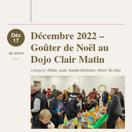
Décembre 2022 –
Déc
17
Goûter de Noël au
By
admin
Dojo Clair Matin
Category:
Aïkido
,
Judo
,
Karaté Shotokan
,
Nihon Tai Jitsu