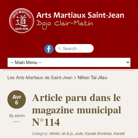
Les Arts-Martiaux de Saint-Jean
>
Nihon Tai Jitsu
Article paru dans le
Avr
6
magazine municipal
By
admin
N°114
Category:
Aïkido
,
iai & jo
,
Judo
,
Karaté Shotokai
,
Karaté