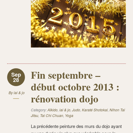
Fin septembre –
Sep
28
début octobre 2013 :
By
iai & jo
rénovation dojo
Category:
Aïkido
,
iai & jo
,
Judo
,
Karaté Shotokai
,
Nihon Tai
Jitsu
,
Tai Chi Chuan
,
Yoga
La précédente peinture des murs du dojo ayant