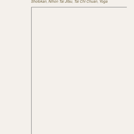
Shotokan
,
Nihon Tai Jitsu
,
Tai Chi Chuan
,
Yoga