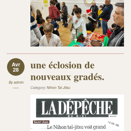
une éclosion de
Avr
28
nouveaux gradés.
By
admin
Category:
Nihon Tai Jitsu