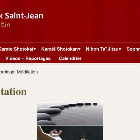
Karate Shotokaï
Karaté Shotokan
Nihon Taï Jitsu
Sophr
Vidéos – Reportages
Calendrier
rologie-Méditation
tation