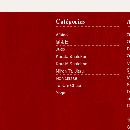
Catégories
A
Aïkido
0
G
iai & jo
R
Judo
2
Karaté Shotokai
C
Karaté Shotokan
S
Nihon Tai Jitsu
M
Non classé
S
Tai Chi Chuan
D
Yoga
d
R
–
1
G