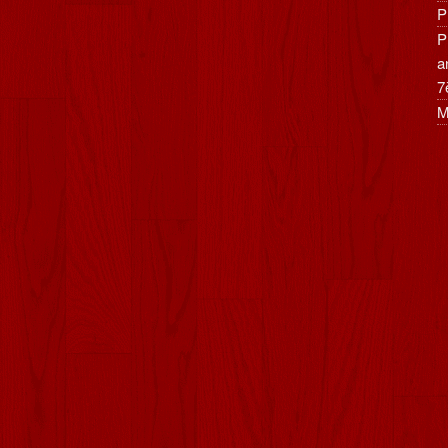
P
P
a
7
M