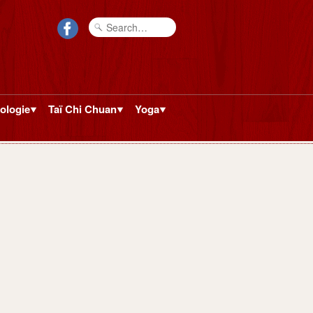
ologie
Taï Chi Chuan
Yoga