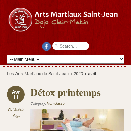
Les Arts-Martiaux de Saint-Jean
>
2023
>
avril
Détox printemps
Avr
11
Category:
Non classé
By
Valérie
Yoga