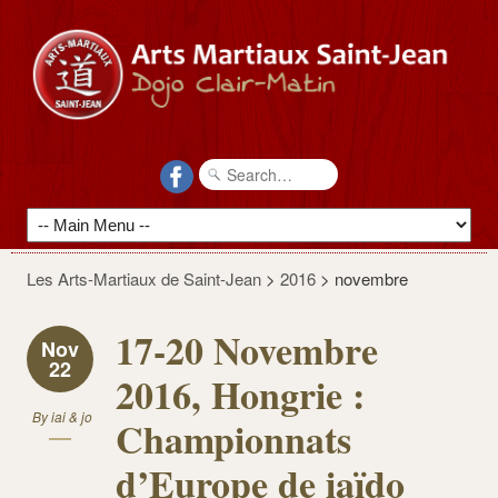
Les Arts-Martiaux de Saint-Jean
>
2016
>
novembre
17-20 Novembre
Nov
22
2016, Hongrie :
By
iai & jo
Championnats
d’Europe de iaïdo