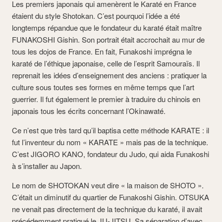
Les premiers japonais qui amenèrent le Karaté en France
étaient du style Shotokan. C’est pourquoi l’idée a été
longtemps répandue que le fondateur du karaté était maître
FUNAKOSHI Gishin. Son portrait était accrochait au mur de
tous les dojos de France. En fait, Funakoshi imprégna le
karaté de l’éthique japonaise, celle de l’esprit Samouraïs. Il
reprenait les idées d’enseignement des anciens : pratiquer la
culture sous toutes ses formes en même temps que l’art
guerrier. Il fut également le premier à traduire du chinois en
japonais tous les écrits concernant l’Okinawaté.
Ce n’est que très tard qu’il baptisa cette méthode KARATE : il
fut l’inventeur du nom « KARATE » mais pas de la technique.
C’est JIGORO KANO, fondateur du Judo, qui aida Funakoshi
à s’installer au Japon.
Le nom de SHOTOKAN veut dire « la maison de SHOTO ».
C’était un diminutif du quartier de Funakoshi Gishin. OTSUKA
ne venait pas directement de la technique du karaté, il avait
précédemment pratiqué le JU-JITSU. Sa séparation d’avec